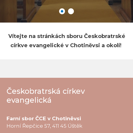
Vítejte na stránkách sboru Českobratrské
církve evangelické v Chotiněvsi a okolí!
Českobratrská církev
evangelická
Farní sbor ČCE v Chotiněvsi
Horní Řepčice 57, 411 45 Úštěk