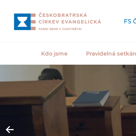
FS 
Kdo jsme
Pravidelná setkán