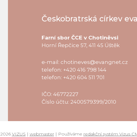
Českobratrská církev ev
Farní sbor ČCE v Chotiněvsi
Horní Řepčice 57, 411 45 Úštěk
e-mail: chotineves@evangnet.cz
telefon: +420 416 798 144
telefon: +420 604 511 701
IČO: 46772227
Číslo účtu: 2400579399/2010
 2026
VIZUS
|
webmaster
| Používáme
redakční systém Vizus C