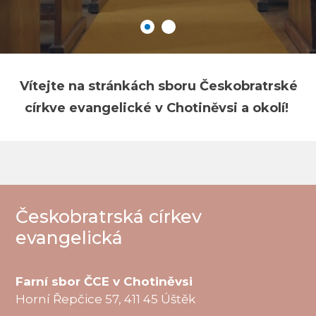
Vítejte na stránkách sboru Českobratrské
církve evangelické v Chotiněvsi a okolí!
Českobratrská církev
evangelická
Farní sbor ČCE v Chotiněvsi
Horní Řepčice 57, 411 45 Úštěk